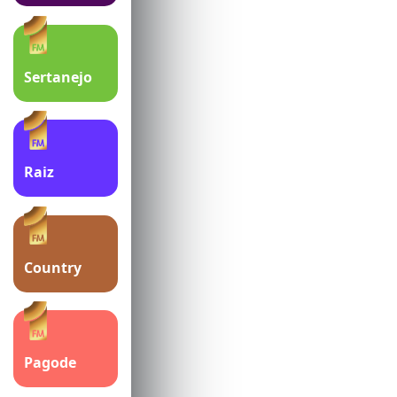
Sertanejo
Raiz
Country
Pagode